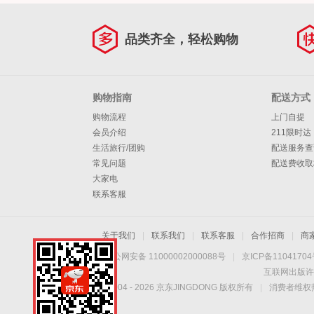
品类齐全，轻松购物
购物指南
配送方式
购物流程
上门自提
会员介绍
211限时达
生活旅行/团购
配送服务查
常见问题
配送费收取
大家电
联系客服
关于我们
|
联系我们
|
联系客服
|
合作招商
|
商
京公网安备 11000002000088号
|
京ICP备1104170
互联网出版许
Copyright © 2004 -
2026
京东JINGDONG 版权所有
|
消费者维权热