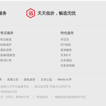
服务
天天低价，畅选无忧
售后服务
特色服务
售后政策
夺宝岛
价格保护
DIY装机
退款说明
延保服务
返修/退换货
京东E卡
取消订单
京东通信
京鱼座智能
测
|
质量公告
|
隐私政策
|
京东公益
|
Media & IR
交易第三方平台备案凭证
|
新出发京零 字第大120007号
06561155
2023）第00013号
|
营业执照
|
增值电信业务经营许可证