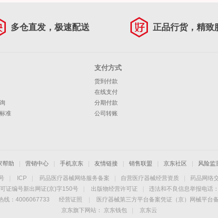
多仓直发，极速配送
正品行货，精致
支付方式
货到付款
在线支付
询
分期付款
标准
公司转账
家帮助
|
营销中心
|
手机京东
|
友情链接
|
销售联盟
|
京东社区
|
风险监
4号
|
ICP
|
药品医疗器械网络服务备案
|
自营医疗器械经营资质
|
药品网络
可证编号新出网证(京)字150号
|
出版物经营许可证
|
违法和不良信息举报电话：40
线：4006067733
经营证照
|
医疗器械第三方平台备案凭证（京）网械平台备字（
京东旗下网站：
京东钱包
|
京东云